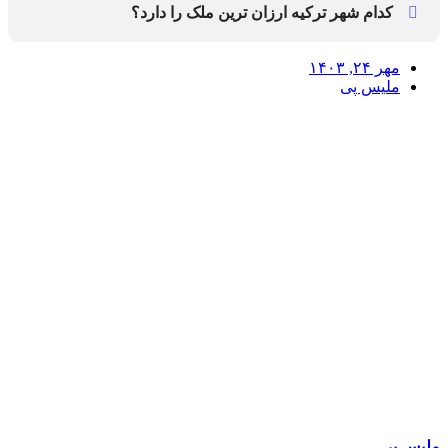
مورد که بیشتر مورد توجه هستند عبارتند از :آنتالیا، ادانا، ازمیر،
کدام شهر ترکیه ارزان ترین ملک را دارد؟
آنکارا و ...
ارزان ترین مکان برای خرید ملک در ترکیه اردو. اوردو استانی
مهر ۲۴, ۱۴۰۳
است که در منطقه دریای سیاه ترکیه واقع شده است و یکی از
ملیس پی
ارزان ترین مکان ها برای خرید ملک در ترکیه محسوب می
شود. ... مانیسا. ... دنیزلی. ... سامسون. ... قیصری. ... آیدین. ...
ترابزون ... وانت
ملیس پی